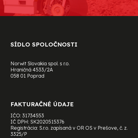
SÍDLO SPOLOČNOSTI
Norwit Slovakia spol. s r.o.
Hraničná 4533/2A
058 01 Poprad
FAKTURAČNÉ ÚDAJE
IČO: 31734553
IČ DPH: SK2020515376
Registrácia: S.r.o. zapísaná v OR OS v Prešove, č. z.
3325/P