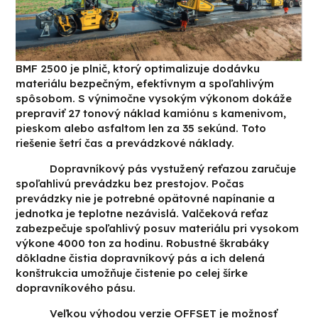
BMF 2500 je plnič, ktorý optimalizuje dodávku
materiálu bezpečným, efektívnym a spoľahlivým
spôsobom. S výnimočne vysokým výkonom dokáže
prepraviť 27 tonový náklad kamiónu s kamenivom,
pieskom alebo asfaltom len za 35 sekúnd. Toto
riešenie šetrí čas a prevádzkové náklady.
Dopravníkový pás vystužený reťazou zaručuje
spoľahlivú prevádzku bez prestojov. Počas
prevádzky nie je potrebné opätovné napínanie a
jednotka je teplotne nezávislá. Valčeková reťaz
zabezpečuje spoľahlivý posuv materiálu pri vysokom
výkone 4000 ton za hodinu. Robustné škrabáky
dôkladne čistia dopravníkový pás a ich delená
konštrukcia umožňuje čistenie po celej šírke
dopravníkového pásu.
Veľkou výhodou verzie OFFSET je možnosť