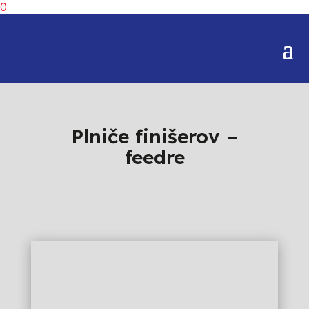
0
Plniče finišerov –
feedre