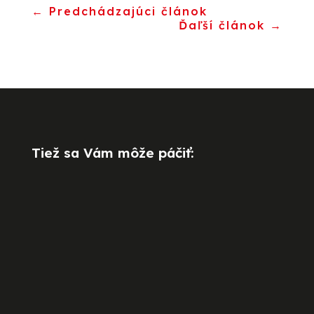
←
Predchádzajúci článok
Ďaľší článok
→
Tiež sa Vám môže páčiť: