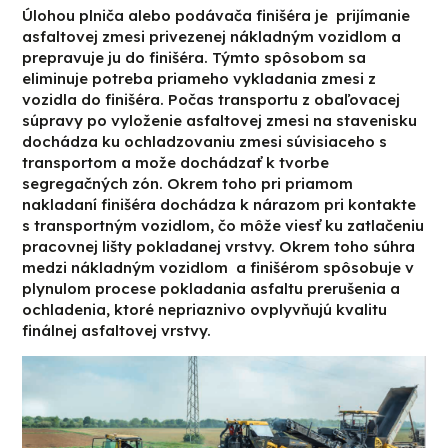
Úlohou plniča alebo podávača finišéra je prijímanie
asfaltovej zmesi privezenej nákladným vozidlom a
prepravuje ju do finišéra. Týmto spôsobom sa
eliminuje potreba priameho vykladania zmesi z
vozidla do finišéra. Počas transportu z obaľovacej
súpravy po vyloženie asfaltovej zmesi na stavenisku
dochádza ku ochladzovaniu zmesi súvisiaceho s
transportom a može dochádzať k tvorbe
segregačných zón. Okrem toho pri priamom
nakladaní finišéra dochádza k nárazom pri kontakte
s transportným vozidlom, čo môže viesť ku zatlačeniu
pracovnej lišty pokladanej vrstvy. Okrem toho súhra
medzi nákladným vozidlom a finišérom spôsobuje v
plynulom procese pokladania asfaltu prerušenia a
ochladenia, ktoré nepriaznivo ovplyvňujú kvalitu
finálnej asfaltovej vrstvy.