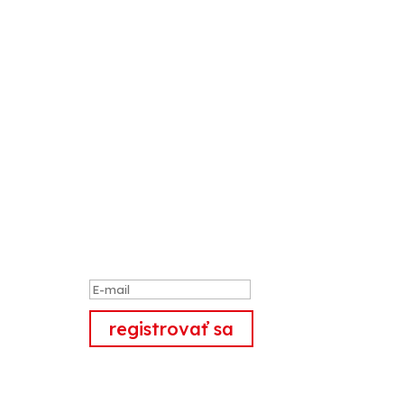
Ďakujeme
Vám, že ste
sa prihlásili
na odber
newsletrov.
registrovať sa