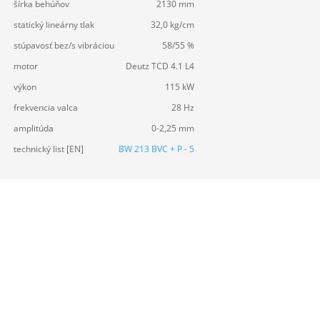
šírka behúňov
2130 mm
statický lineárny tlak
32,0 kg/cm
stúpavosť bez/s vibráciou
58/55 %
motor
Deutz TCD 4.1 L4
výkon
115 kW
frekvencia valca
28 Hz
amplitúda
0-2,25 mm
technický list [EN]
BW 213 BVC + P - 5