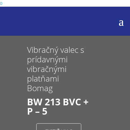
0
Vibračný valec s
prídavnými
vibračnými
platňami
Bomag
BW 213 BVC +
P – 5