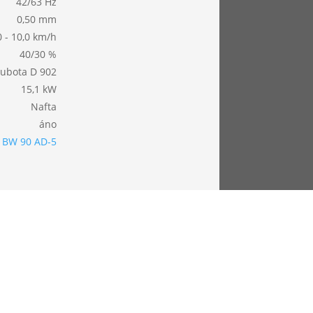
42/63 Hz
0,50 mm
0 - 10,0 km/h
40/30 %
ubota D 902
15,1 kW
Nafta
áno
BW 90 AD-5