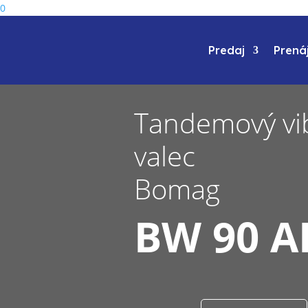
0
Predaj
Prená
Tandemový vi
valec
Bomag
BW 90 A