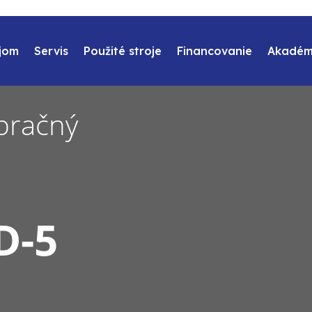
jom
Servis
Použité stroje
Financovanie
Akadém
bračný
D-5