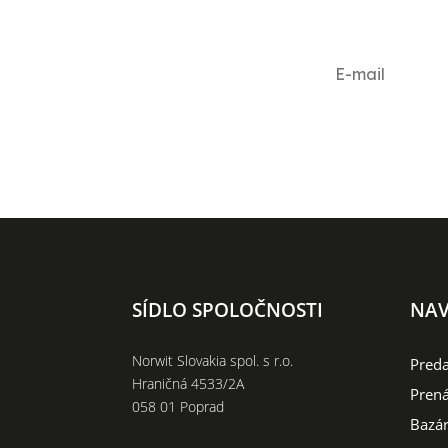
SÍDLO SPOLOČNOSTI
NAV
Norwit Slovakia spol. s r.o.
Preda
Hraničná 4533/2A
Prená
058 01 Poprad
Bazár