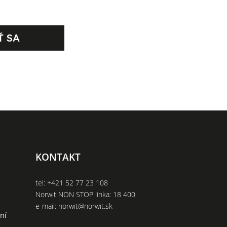
Ť SA
KONTAKT
tel:
+421 52 77 23 108
Norwit NON STOP linka:
18 400
e-mail:
norwit@norwit.sk
ní