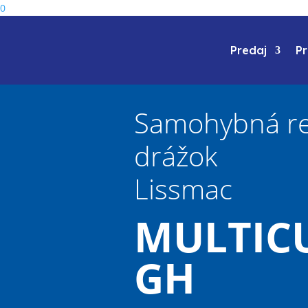
0
Predaj
P
Samohybná re
drážok
Lissmac
MULTICU
GH