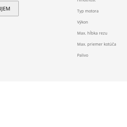
UJEM
Typ motora
Výkon
Max. hĺbka rezu
Max. priemer kotúča
Palivo