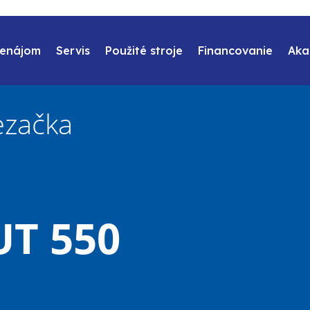
renájom
Servis
Použité stroje
Financovanie
Aka
začka
T 550