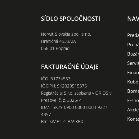
SÍDLO SPOLOČNOSTI
NAV
Norwit Slovakia spol. s r.o.
Preda
Hraničná 4533/2A
Prená
058 01 Poprad
Bazár
Servi
FAKTURAČNÉ ÚDAJE
Finan
IČO: 31734553
Kubo
IČ DPH: SK2020515376
Boma
Registrácia: S.r.o. zapísaná v OR OS v
E-sh
Prešove, č. z. 3325/P
IBAN: SK79 0900 0000 0004 9227
Akcie
4357
Konta
BIC-SWIFT: GIBASKBX