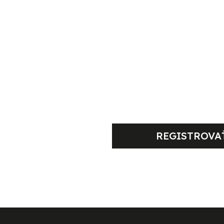
doberajte náš Newslett
jte prehľad o našich novinkách a akci
REGISTROVA